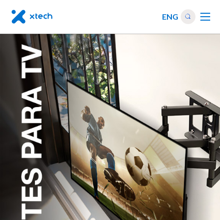
ENG
De
32
a
55
pulgadas