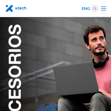
ENG
Bolsos
|
Accesorios