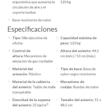
ergonómica que aumenta la
120 kg
circulación de aire y el
soporte lumbar
Base resistente de nylon
Especificaciones
Tipo:
Silla ejecutiva de
Capacidad máxima de
oficina
peso:
120 kg
Control de
Altura del asiento:
44,5
altura:
Mecanismo de
cm (mín.) / 53 cm (máx.)
elevación de gas confiable
Material del
Tipo de base:
Base de
armazón:
Plástico
nylon negro resistente
Material de la cubierta
Mecanismo de
del asiento:
Tejido de malla
rodaje:
Ruedas de nylon
transpirable
Densidad de la espuma
Tamaño del asiento:
51 x
3
del asiento:
25 kg/cm
48,5 cm