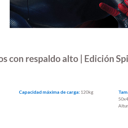
os con respaldo alto | Edición S
Capacidad máxima de carga:
120kg
Tama
50x4
Altu