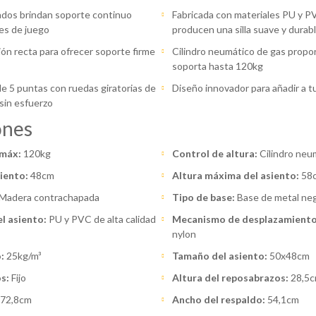
dos brindan soporte continuo
Fabricada con materiales PU y PV
es de juego
producen una silla suave y durab
ición recta para ofrecer soporte firme
Cilindro neumático de gas propor
soporta hasta 120kg
e 5 puntas con ruedas giratorias de
Diseño innovador para añadir a t
sin esfuerzo
ones
 máx:
120kg
Control de altura:
Cilindro neu
iento:
48cm
Altura máxima del asiento:
58
Madera contrachapada
Tipo de base:
Base de metal neg
el asiento:
PU y PVC de alta calidad
Mecanismo de desplazamiento
nylon
:
25kg/m³
Tamaño del asiento:
50x48cm
s:
Fijo
Altura del reposabrazos:
28,5
72,8cm
Ancho del respaldo:
54,1cm